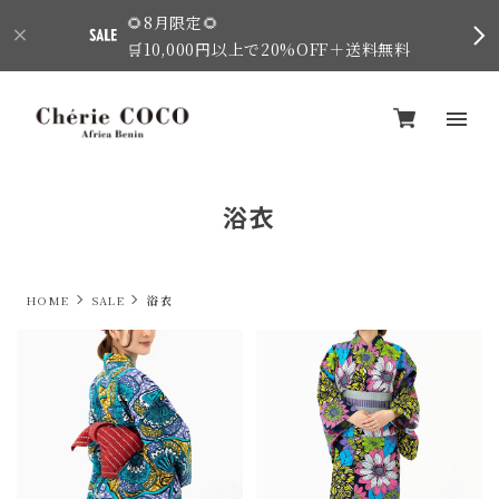
🌻8月限定🌻
🛒10,000円以上で20%OFF＋送料無料
浴衣
HOME
SALE
浴衣