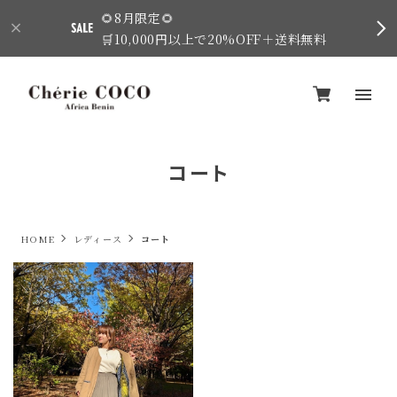
🌻8月限定🌻
🛒10,000円以上で20%OFF＋送料無料
コート
HOME
レディース
コート