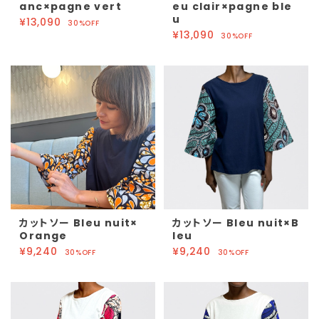
anc×pagne vert
eu clair×pagne ble
u
¥13,090
30%OFF
¥13,090
30%OFF
カットソー Bleu nuit×
カットソー Bleu nuit×B
Orange
leu
¥9,240
¥9,240
30%OFF
30%OFF