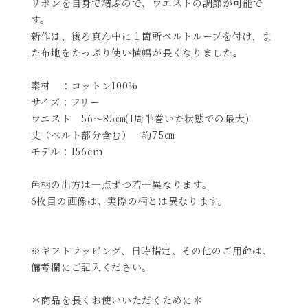
リボンを自身で結ぶので、ウエストの調節が可能で
す。
新作は、後ろ真ん中に１箇所ベルトループを付け、ま
た布地をたっぷり使い横幅が長くなりました。
素材 ：コットン100%
サイズ：フリー
ウエスト 56～85㎝(1周半巻いた状態での最大)
丈（ベルト部分含む） 約75㎝
モデル：156cm
色柄の出方は一点ずつ若干異なります。
6枚目の画像は、実際の柄とは異なります。
※ギフトラッピング、日時指定、その他のご用命は、
備考欄にご記入ください。
＊商品を長くお使いいただくために＊