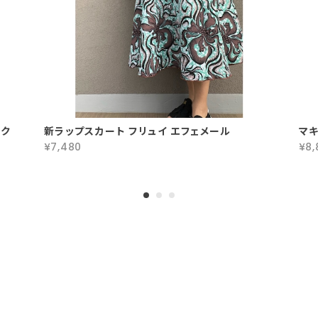
ーク
新ラップスカート フリュイ エフェメール
マキ
¥7,480
¥8,