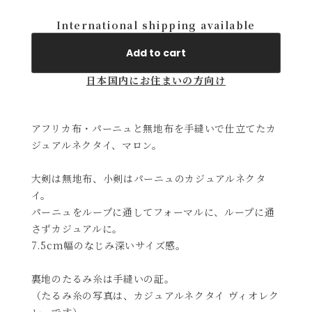
International shipping available
Add to cart
日本国内にお住まいの方向け
アフリカ布・パーニュと無地布を手縫いで仕立てたカ
ジュアルネクタイ、マロン。
大剣は無地布、小剣はパーニュのカジュアルネクタ
イ。
パーニュをループに通してフォーマルに、ループに通
さずカジュアルに。
7.5cm幅のなじみ深いサイズ感。
裏地のたるみ糸は手縫いの証。
（たるみ糸の写真は、カジュアルネクタイ ヴィオレク
レーです）