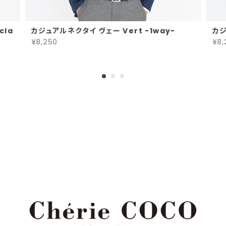
cla
カジュアルネクタイ ヴェー Vert -1way-
カジ
¥8,250
¥8,