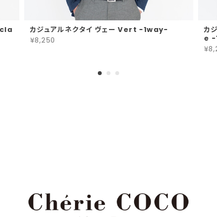
cla
カジュアルネクタイ ヴェー Vert -1way-
カジ
e 
¥8,250
¥8,