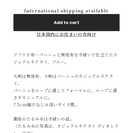
International shipping available
Add to cart
日本国内にお住まいの方向け
アフリカ布・パーニュと無地布を手縫いで仕立てたカ
ジュアルネクタイ、ブルー。
大剣は無地布、小剣はパーニュのカジュアルネクタ
イ。
パーニュをループに通してフォーマルに、ループに通
さずカジュアルに。
7.5cm幅のなじみ深いサイズ感。
裏地のたるみ糸は手縫いの証。
（たるみ糸の写真は、カジュアルネクタイ ヴィオレク
レーです）