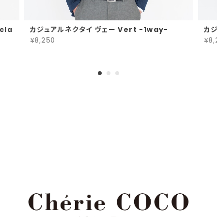
cla
カジュアルネクタイ ヴェー Vert -1way-
カジ
¥8,250
¥8,