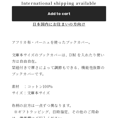
International shipping available
Add to cart
日本国内にお住まいの方向け
アフリカ布・パーニュを使ったブックカバー。
文庫本サイズのブックカバーは、DM を入れたり使い
方は自由自在。
栞紐付きで厚さによって調節もできる、機能性抜群の
ブックカバーです。
素材 ：コットン100%
サイズ：文庫本サイズ
色柄の出方は一点ずつ異なります。
※ギフトラッピング、日時指定、その他のご用命
は、備考欄にご記入ください。