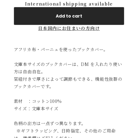
International shipping available
Add to cart
日本国内にお住まいの方向け
アフリカ布・パーニュを使ったブックカバー。
文庫本サイズのブックカバーは、DM を入れたり使い
方は自由自在。
栞紐付きで厚さによって調節もできる、機能性抜群の
ブックカバーです。
素材 ：コットン100%
サイズ：文庫本サイズ
色柄の出方は一点ずつ異なります。
※ギフトラッピング、日時指定、その他のご用命
は、備考欄にご記入ください。