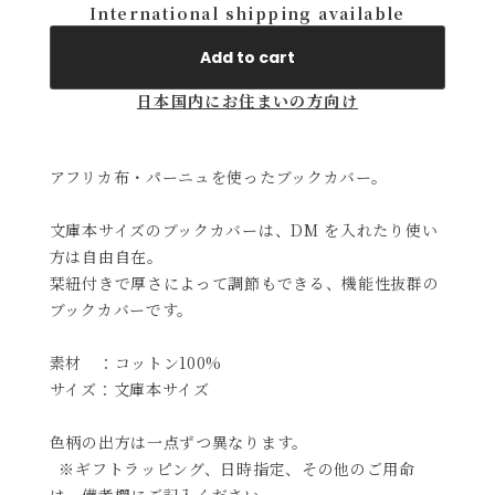
International shipping available
Add to cart
日本国内にお住まいの方向け
アフリカ布・パーニュを使ったブックカバー。
文庫本サイズのブックカバーは、DM を入れたり使い
方は自由自在。
栞紐付きで厚さによって調節もできる、機能性抜群の
ブックカバーです。
素材 ：コットン100%
サイズ：文庫本サイズ
色柄の出方は一点ずつ異なります。
※ギフトラッピング、日時指定、その他のご用命
は、備考欄にご記入ください。