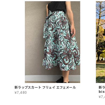
新ラップスカート フリュイ エフェメール
新ラ
bis
¥7,480
¥7,