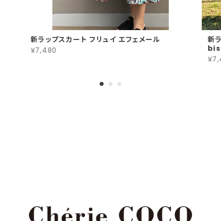
新ラップスカート フリュイ エフェメール
新ラ
bis
¥7,480
¥7,