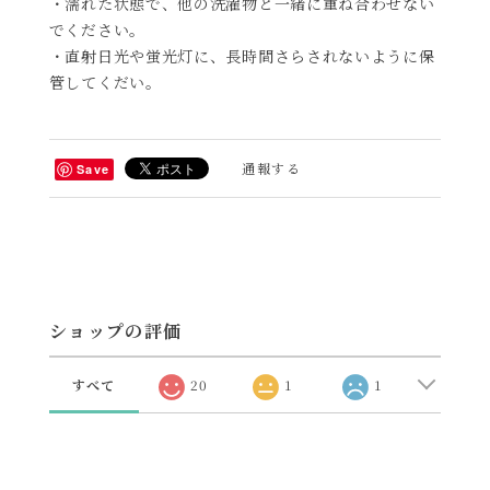
・濡れた状態で、他の洗濯物と一緒に重ね合わせない
でください。
・直射日光や蛍光灯に、長時間さらされないように保
管してくだい。
通報する
Save
ショップの評価
すべて
20
1
1