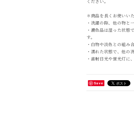
ください。
＊商品を長くお使いい
・洗濯の際、他の物と
・濃色品は湿った状態
す。
・白物や淡色との組み
・濡れた状態で、他の
・直射日光や蛍光灯に
Save