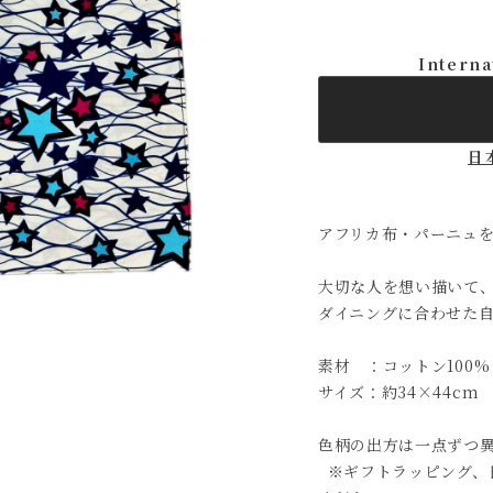
Interna
日
アフリカ布・パーニュ
大切な人を想い描いて
ダイニングに合わせた
素材 ：コットン100%
サイズ：約34×44cm
色柄の出方は一点ずつ
※ギフトラッピング、