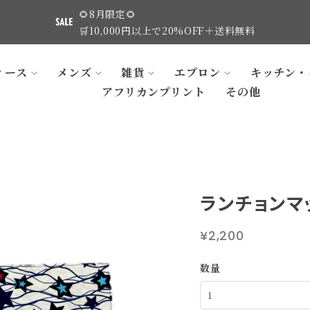
🌻8月限定🌻
🛒10,000円以上で20%OFF＋送料無料
ィース
メンズ
雑貨
エプロン
キッチン・
アフリカンプリント
その他
ランチョンマ
¥2,200
数量