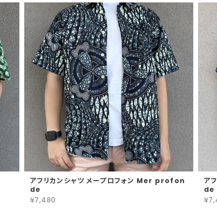
アフリカンシャツ メープロフォン Mer profon
アフ
de
de 
¥7,480
¥7,