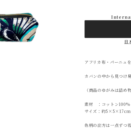
Interna
日
アフリカ布・パーニュ
カバンの中から見つけ
（商品のゆがみは詰め
素材 ：コットン100%
サイズ：約5×5×17cm
色柄の出方は一点ずつ