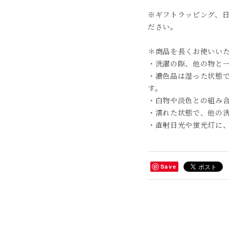
※ギフトラッピング、
ださい。
＊商品を長くお使いい
・洗濯の際、他の物と
・濃色品は湿った状態
す。
・白物や淡色との組み
・濡れた状態で、他の
・直射日光や蛍光灯に
Save