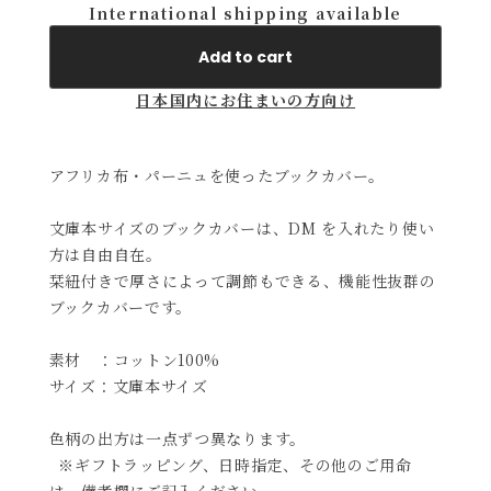
International shipping available
Add to cart
日本国内にお住まいの方向け
アフリカ布・パーニュを使ったブックカバー。
文庫本サイズのブックカバーは、DM を入れたり使い
方は自由自在。
栞紐付きで厚さによって調節もできる、機能性抜群の
ブックカバーです。
素材 ：コットン100%
サイズ：文庫本サイズ
色柄の出方は一点ずつ異なります。
※ギフトラッピング、日時指定、その他のご用命
は、備考欄にご記入ください。