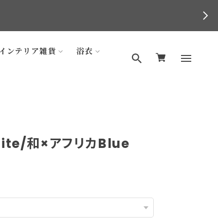
インテリア雑貨
浴衣
ite/和×アフリカBlue