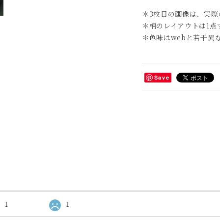
＊3枚目の画像は、実際
＊柄のレイアウトは1点
＊色味はwebと若干異
Save
1
1