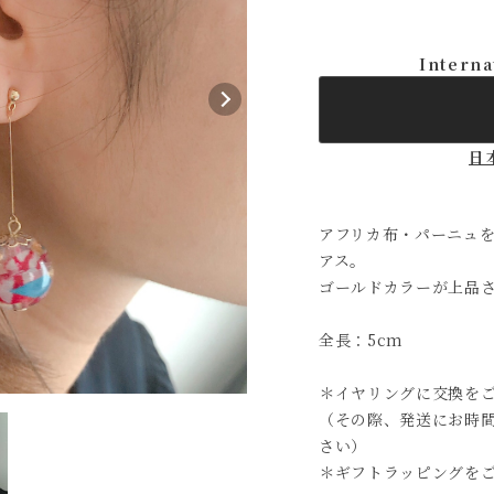
Interna
日
アフリカ布・パーニュ
アス。
ゴールドカラーが上品
全長：5cm
＊イヤリングに交換を
（その際、発送にお時
さい）
＊ギフトラッピングを