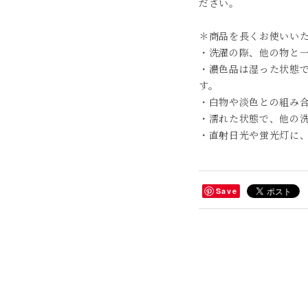
ださい。
＊商品を長くお使いい
・洗濯の際、他の物と
・濃色品は湿った状態
す。
・白物や淡色との組み
・濡れた状態で、他の
・直射日光や蛍光灯に
Save