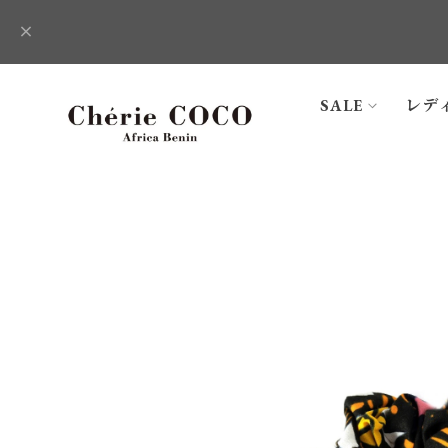
SALE
レデ