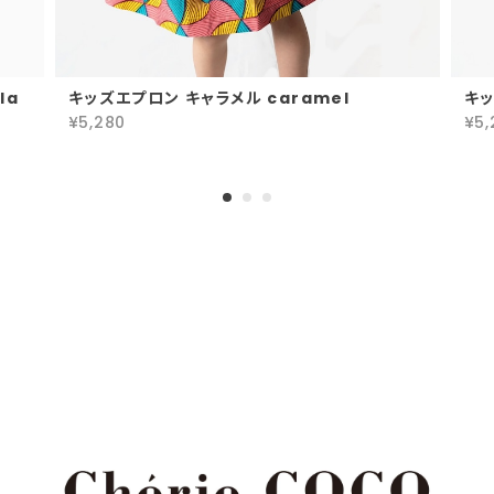
la
キッズエプロン キャラメル caramel
キッ
¥5,280
¥5,