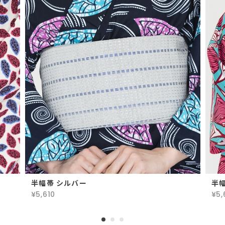
半幅帯 シルバー
半幅
¥5,610
¥5,