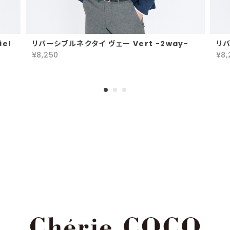
el
リバーシブルネクタイ ヴェー Vert -2way-
リバ
¥8,250
¥8,