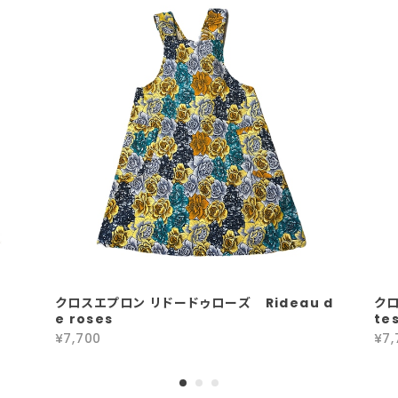
クロスエプロン リドードゥローズ Rideau d
クロ
e roses
te
¥7,700
¥7,