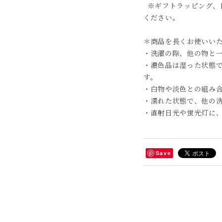
※ギフトラッピング、
ください。
＊商品を長くお使いい
・洗濯の際、他の物と
・濃色品は湿った状態
す。
・白物や淡色との組み
・濡れた状態で、他の
・直射日光や蛍光灯に
Save