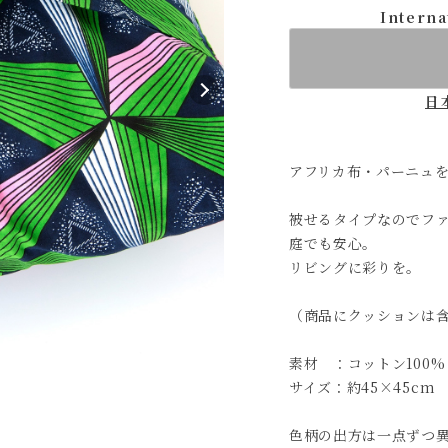
Interna
日
アフリカ布・パーニュ
被せるタイプなのでフ
庭でも安心。
リビングに彩りを。
（商品にクッションは
素材 ：コットン100%
サイズ：約45×45cm
色柄の出方は一点ずつ