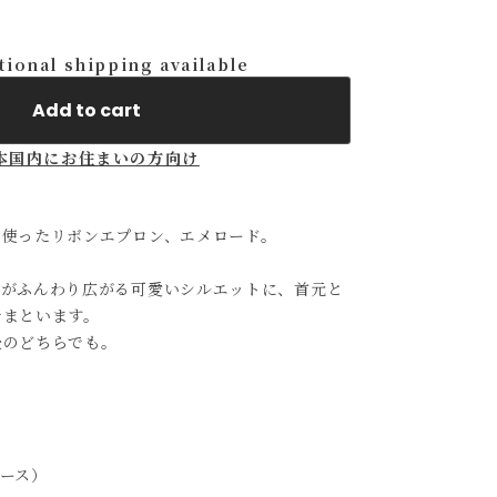
tional shipping available
Add to cart
本国内にお住まいの方向け
を使ったリボンエプロン、エメロード。
トがふんわり広がる可愛いシルエットに、首元と
でまといます。
後のどちらでも。
ース）