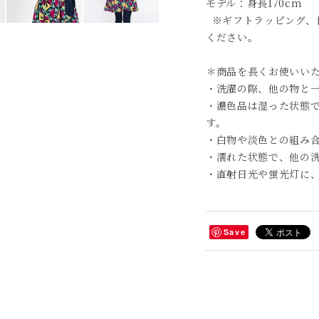
モデル：身長170cm
※ギフトラッピング、
ください。
＊商品を長くお使いい
・洗濯の際、他の物と
・濃色品は湿った状態
す。
・白物や淡色との組み
・濡れた状態で、他の
・直射日光や蛍光灯に
Save