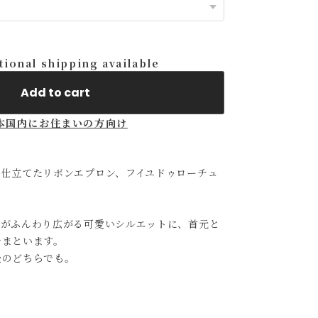
tional shipping available
Add to cart
本国内にお住まいの方向け
を仕立てたリボンエプロン、フイユドゥローチュ
トがふんわり広がる可愛いシルエットに、首元と
でまといます。
後のどちらでも。