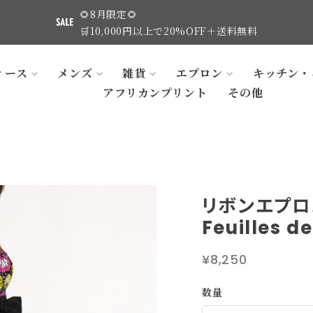
🌻8月限定🌻
🛒10,000円以上で20%OFF＋送料無料
ィース
メンズ
雑貨
エプロン
キッチン・
アフリカンプリント
その他
リボンエプロ
Feuilles de
¥8,250
数量