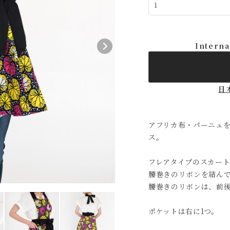
Interna
日
アフリカ布・パーニュ
ス。
フレアタイプのスカー
腰巻きのリボンを結ん
腰巻きのリボンは、前
ポケットは右に1つ。