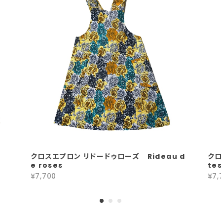
クロスエプロン リドードゥローズ Rideau d
クロ
e roses
te
¥7,700
¥7,